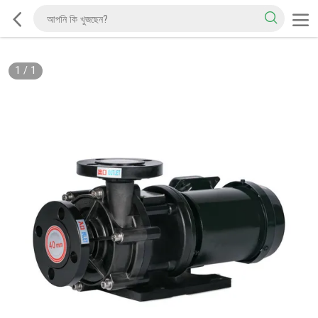
1
/
1