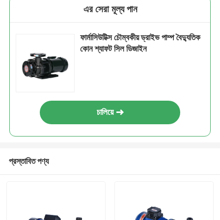
এর সেরা মূল্য পান
ফার্মাসিউটিক্স চৌম্বকীয় ড্রাইভ পাম্প বৈদ্যুতিক
কোন শ্যাফট সিল ডিজাইন
চালিয়ে
প্রস্তাবিত পণ্য