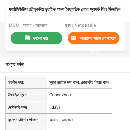
ফার্মাসিউটিক্স চৌম্বকীয় ড্রাইভ পাম্প বৈদ্যুতিক কোন শ্যাফট সিল ডিজাইন
MOQ：আলাপ - আলোচনা
মূল্য：Netotiable
ভালো দাম
আমাদের সাথে যোগাযোগ
করুন
পণ্যের বর্ণনা
লক্ষণীয় করা:
ম্যাগ ড্রাইভ জল পাম্প
,
চৌম্বকীয় গিয়ার পাম্প
উৎপত্তি স্থল
Guangzhou
ডেলিভারি সময়
5days
ন্যূনতম চাহিদার পরিমাণ
আলাপ - আলোচনা