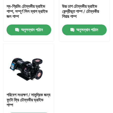
স্ব-প্রিমিং চৌম্বকীয় ড্রাইভ
উচ্চ চাপ চৌম্বকীয় ড্রাইভ
পাম্প, সম্পূর্ণ সিল ম্যাগ ড্রাইভ
কেন্দ্রীভূত পাম্প / চৌম্বকীয়
আমাদের সম্পর্কে
জল পাম্প
গিয়ার পাম্প
অনুসন্ধান পাঠান
অনুসন্ধান পাঠান
কারখানা ভ্রমণ
মান নিয়ন্ত্রণ
যোগাযোগ করুন
খবর
উদ্ধৃতির জন্য আবেদন
পরিবেশ সংরক্ষণ / সামুদ্রিক জন্য
ফুটো ফ্রি চৌম্বকীয় ড্রাইভ
পাম্প
Company News