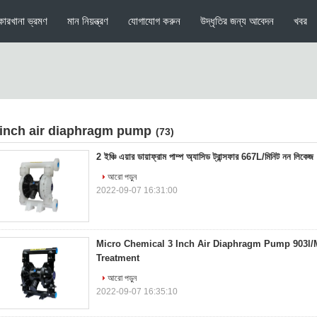
কারখানা ভ্রমণ
মান নিয়ন্ত্রণ
যোগাযোগ করুন
উদ্ধৃতির জন্য আবেদন
খবর
 inch air diaphragm pump
(73)
2 ইঞ্চি এয়ার ডায়াফ্রাম পাম্প অ্যাসিড ট্রান্সফার 667L/মিনিট নন লিকেজ
আরো পড়ুন
2022-09-07 16:31:00
Micro Chemical 3 Inch Air Diaphragm Pump 903l/
Treatment
আরো পড়ুন
2022-09-07 16:35:10