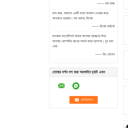
—— ভাল কাজ
ভাল কাজ, আমাকে একটি মহান অবকাশ দেওয়ার জন্য
আপনাকে ধন্যবাদ। শুভ কামনা, বিনোদ
—— বিনোদ বার্নার্ডো
চমৎকার সহযোগিতা! আমরা আপনার প্রকল্পের উপর
আপনার কোম্পানির ধরনের সমর্থন জন্য প্রশংসা। খুব ভাল
সেবা
—— মিঃ হোসেন
তোমার দর্শন লগ করা অনলাইন চ্যাট এখন