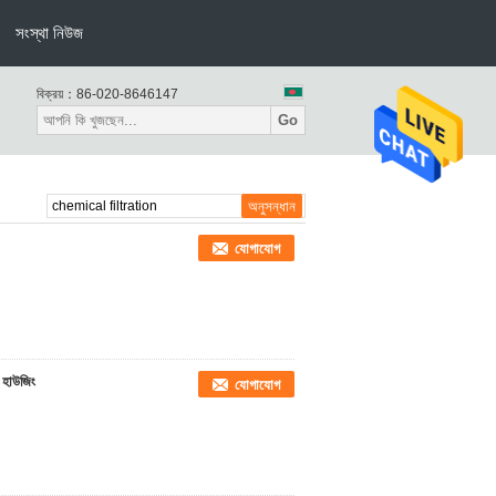
সংস্থা নিউজ
বিক্রয়：
86-020-8646147
Go
যোগাযোগ
র হাউজিং
যোগাযোগ