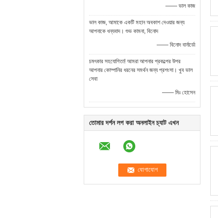
—— ভাল কাজ
ভাল কাজ, আমাকে একটি মহান অবকাশ দেওয়ার জন্য
আপনাকে ধন্যবাদ। শুভ কামনা, বিনোদ
—— বিনোদ বার্নার্ডো
চমৎকার সহযোগিতা! আমরা আপনার প্রকল্পের উপর
আপনার কোম্পানির ধরনের সমর্থন জন্য প্রশংসা। খুব ভাল
সেবা
—— মিঃ হোসেন
তোমার দর্শন লগ করা অনলাইন চ্যাট এখন