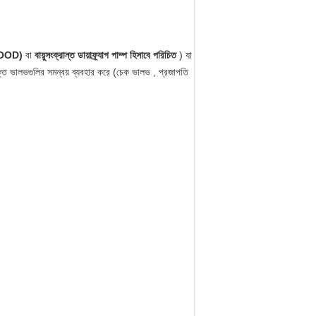
 (AOOD)
বা
বায়ুসংক্রান্ত ডায়াফ্র্যাগ পাম্প হিসাবে পরিচিত
) যা
পযুক্ত ভালভগুলির সমন্বয় ব্যবহার করে (চেক ভালভ , প্রজাপতি