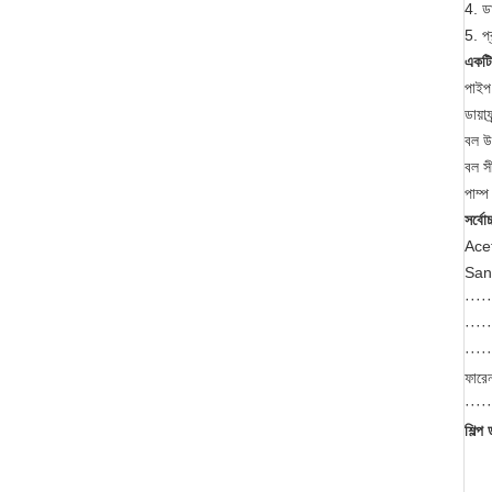
4. ড
5. প
একটি
পাইপ 
ডায়
বল উ
বল স
পাম্প
সর্বো
Acet
Sant
····
····
····
ফারে
····
শিল্প 