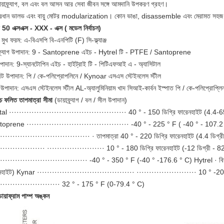
ায়াফ্র্যাগ, বল এবং বল আসন আর সেবা জীবন সঙ্গে আমদানি উপকরণ গ্রহণ।
্রধান ভালভ এবং বায়ু মোটর modularization। কোন ভাঙা, disassemble এবং মেরামত সহ
 50 এক্সএক্স - XXX - এক্স (
মডেল নির্বাচন)
মুখ ফরম: এ-বিএসপি বি-এনপিটি (F) সি-ফ্ল্যাঞ্জ
াফ্র্যাগ উপাদান: 9 - Santoprene এইচ - Hytrel টি - PTFE / Santoprene
পাদান: 9-স্যানটোপিন এইচ - হাইট্রাই টি - পিটিএফআই এ - অ্যাসিটাল
ীট ​​উপাদান: পি / কে-পলিপ্রোপলিনে / Kynoar এসএস স্টেইনলেস স্টীল
 উপাদান: এসএস স্টেইনলেস স্টীল AL-অ্যালুমিনিয়াম খাদ সিআই-কার্বন ইস্পাত পি / কে-পলিপ্রোপ্লিন
চ্চ ফলিত তাপমাত্রা সীমা
(ডায়াফ্র্যাগ / বল / সীল উপাদান)
al ··············································· 40 ° - 150 ডিগ্রি ফারেনহাইট (4.4-65
oprene ········································· -40 ° - 225 ° F ( -40 ° - 107.
····································· · তাপমাত্রা 40 ° - 220 ডিগ্রি ফারেনহাইট (4.4 ডিগ্রী
··················· ······················· 10 ° - 180 ডিগ্রি ফারেনহাইট (-12 ডিগ্রী - 82
···································· -40 ° - 350 ° F (-40 ° -176.6 ° C) Hytrel · ব
নহাইট) Kynar ······································· ························ 10 
························· 32 ° - 175 ° F (0-79.4 ° C)
ডায়াফ্রাম পাম্প
অঙ্কন