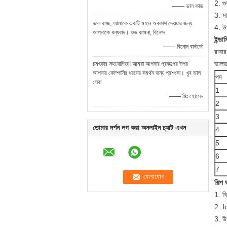
2. গু
—— ভাল কাজ
3. ম
ভাল কাজ, আমাকে একটি মহান অবকাশ দেওয়ার জন্য
4. উ
আপনাকে ধন্যবাদ। শুভ কামনা, বিনোদ
ইন্ডাস
—— বিনোদ বার্নার্ডো
রাবার
ভালভ
চমৎকার সহযোগিতা! আমরা আপনার প্রকল্পের উপর
আপনার কোম্পানির ধরনের সমর্থন জন্য প্রশংসা। খুব ভাল
পদ
সেবা
1
—— মিঃ হোসেন
2
3
তোমার দর্শন লগ করা অনলাইন চ্যাট এখন
4
5
6
7
শিল্প
1. ব
2. Id
3. উপ