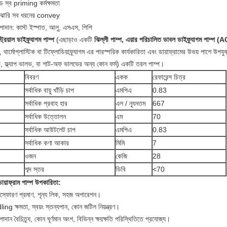
ড স্ব priming কর্মক্ষমতা
াঝারি সব ধরনের convey
পাদান: কাস্ট ইস্পাত, আলু, এসএস, পিপি
্ট্রিয়াল ডাইফ্র্যাগম পাম্প
(এছাড়াও একটি
ঝিল্লী পাম্প, এয়ার পরিচালিত ডাবল ডাইফ্র্যাগম পাম্প
, থার্মোপ্লাস্টিক বা টিফ্লোডিয়াফ্র্যাগম এর পারস্পরিক কার্যকারিতা এবং ডায়াফ্রামের উভয় পাশে উ
, ফ্ল্যাপ ভালভ, বা শাট-অফ ভালভের অন্য কোন ফর্ম) একটি তরল পাম্প।
বিবরণ
একক
রেফারেন্স চিত্র
সর্বাধিক বায়ু খাঁড়ি চাপ
এমপিএ
0.83
সর্বাধিক প্রবাহ হার
এল / ন্যূনতম
667
সর্বাধিক উত্তোলন
এম
70
সর্বাধিক আউটলেট চাপ
এমপিএ
0.83
সর্বাধিক কণা আকার
মিমি
7
ওজন
কেজি
28
শব্দ স্তর
ডিবি
<70
 ডায়াফ্রাম পাম্প উপকারিতা:
িস্ফোরণ প্রমাণ, শূন্য লিক, সহজ অপারেশন।
ling ক্ষমতা, স্বয়ং স্তন্যপান, কোন জটিল নিয়ন্ত্রণ।
াদান বৈচিত্র্য, কোন ঘূর্ণমান অংশ, বিভিন্ন ক্ষয়ক্ষতি পরিস্থিতিতে প্রযোজ্য।