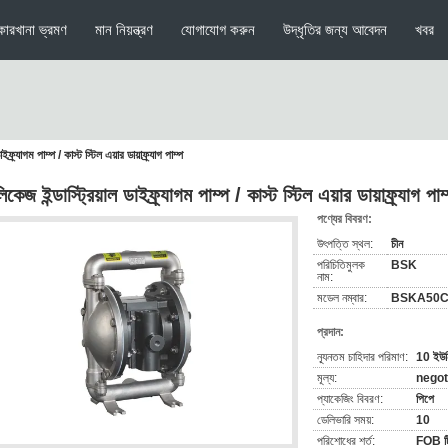
কারখানা ভ্রমণ
মান নিয়ন্ত্রণ
যোগাযোগ করুন
উদ্ধৃতির জন্য আবেদন
খবর
ইফ্র্যাগম পাম্প / কাস্ট স্টিল এয়ার ডায়াফ্র্যাগ পাম্প
কেজ ইন্ডাস্ট্রিয়াল ডাইফ্র্যাগম পাম্প / কাস্ট স্টিল এয়ার ডায়াফ্র্যাগ পাম
পণ্যের বিবরণ:
উৎপত্তি স্থল:
চীন
পরিচিতিমুলক
BSK
নাম:
মডেল নম্বার:
BSKA50CS
প্রদান:
ন্যূনতম চাহিদার পরিমাণ:
10 ইউনি
মূল্য:
negot
প্যাকেজিং বিবরণ:
পিপে
ডেলিভারি সময়:
10
পরিশোধের শর্ত:
FOB টি