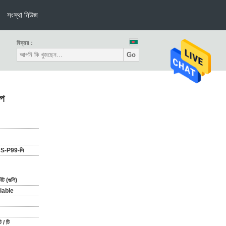
সংস্থা নিউজ
বিক্রয়：
Go
্প
-P99-সি
ট (গুলি)
iable
 / টি