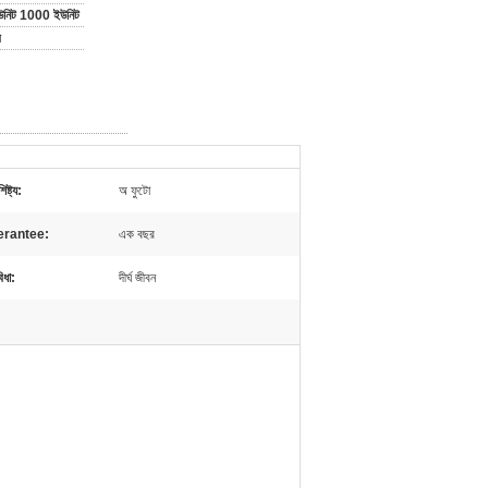
ইউনিট 1000 ইউনিট
র
িষ্ট্য:
অ ফুটো
erantee:
এক বছর
বিধা:
দীর্ঘ জীবন